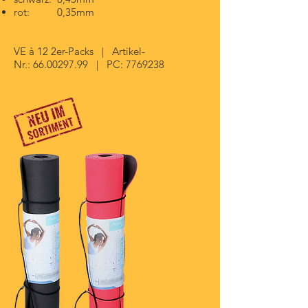
rot: 0,35mm
VE à 12 2er-Packs |
Artikel-
Nr.:
66.00297.99
| PC:
7769238