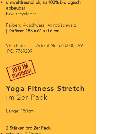
umweltfreundlich, zu 100% biologisch
abbaubar
bzw. recyclebar!
Farben: 4x schwarz | 4x rot/schwarz
|
Grösse: 183 x 61 x 0.
6 cm
VE à 8 Stk | Artikel-Nr.:
66.00301.99
|
PC:
7769239
Yoga Fitness Stretch
im 2er Pack
Länge: 150cm
2 Stärken pro 2er Pack
:
schwarz: 0,45mm