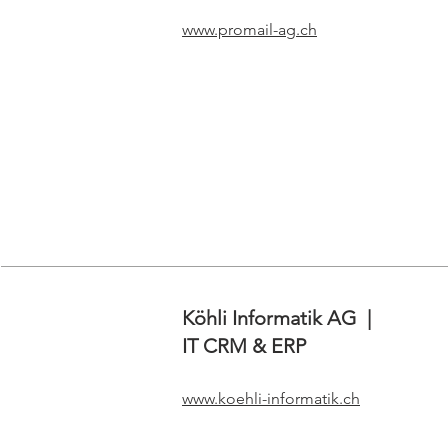
www.promail-ag.ch
Köhli Informatik AG |
IT
​
CRM & ERP
www.koehli-informatik.ch