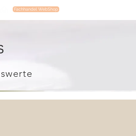
Fachhandel WebShop
Produkte
Über uns
Down
s
nswerte