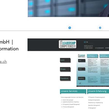
GmbH |
ormation
e.ch