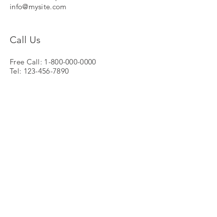
info@mysite.com
Call Us
Free Call:
1-800-000-0000
Tel:
123-456-7890
Fax:
123-456-7890
Apricore AG
Waldaustrasse 25
8606 Nänikon / Schweiz
Tel: 044 /
935 47 00
Fax: 044 /
935 46 61
Jetzt anrufen
Folgen Sie uns auf: